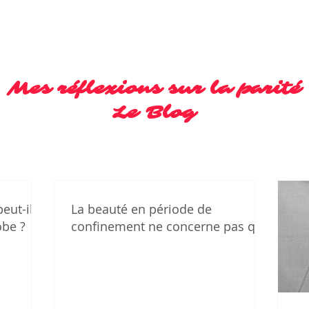
Mes réflexions sur la parité
Le Blog
eut-il
La beauté en période de
obe ?
confinement ne concerne pas que
les femmes