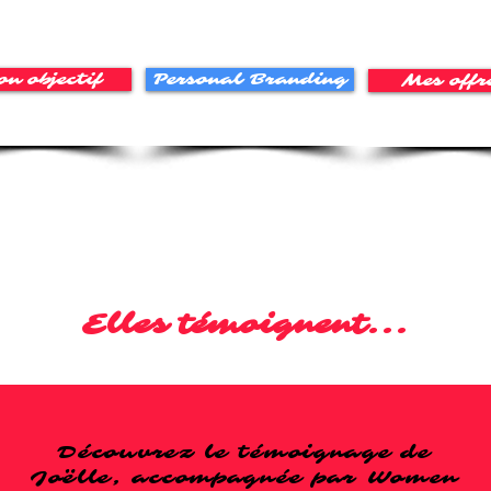
n objectif
Personal Branding
Mes offr
Elles témoignent...
Découvrez le témoignage de
Joëlle, accompagnée par Women