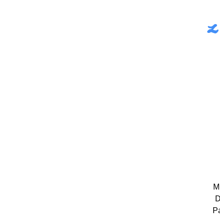
L
M
D
Pa