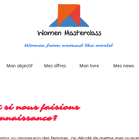
Women from around the world
Mon objectif
Mes offres
Mon livre
Mes news
 si nous faisions
onnaissance?
ntor ou impresario des femmes, j’ai décidé de mettre mes quara