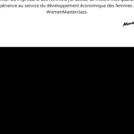
xpérience au service du développement économique des femmes 
WomenMasterclass.
Mur