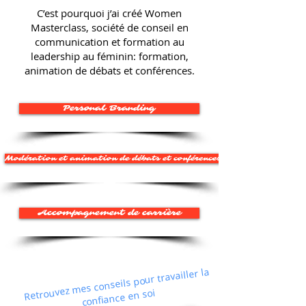
C’est pourquoi j’ai créé Women
Masterclass, société de conseil en
communication et formation au
leadership au féminin: formation,
animation de débats et conférences.
Personal Branding
Modération et animation de débats et conférences
Accompagnement de carrière
Retrouvez mes conseils pour travailler la
confiance en soi