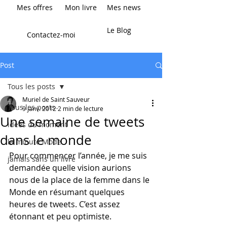
Mes offres
Mon livre
Mes news
Le Blog
Contactez-moi
Post
Tous les posts
Muriel de Saint Sauveur
Tous les posts
9 janv. 2012
2 min de lecture
Une semaine de tweets
idées du moment
dans le monde
la minute Mode
Pour commencer l’année, je me suis 
jamais sans un livre
demandée quelle vision aurions 
nous de la place de la femme dans le 
Monde en résumant quelques 
heures de tweets. C’est assez 
étonnant et peu optimiste.