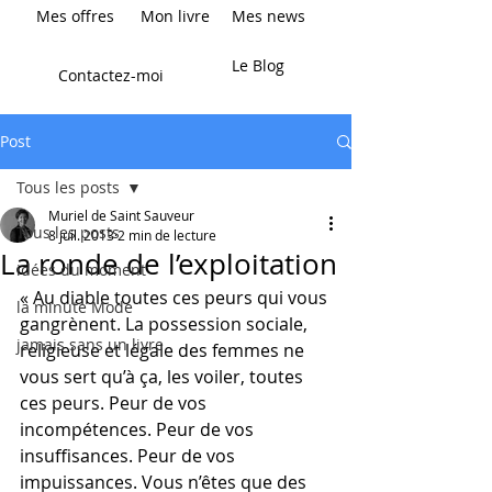
Mes offres
Mon livre
Mes news
Le Blog
Contactez-moi
Post
Tous les posts
Muriel de Saint Sauveur
Tous les posts
8 juil. 2013
2 min de lecture
La ronde de l’exploitation
idées du moment
« Au diable toutes ces peurs qui vous 
la minute Mode
gangrènent. La possession sociale, 
jamais sans un livre
religieuse et légale des femmes ne 
vous sert qu’à ça, les voiler, toutes 
ces peurs. Peur de vos 
incompétences. Peur de vos 
insuffisances. Peur de vos 
impuissances. Vous n’êtes que des 