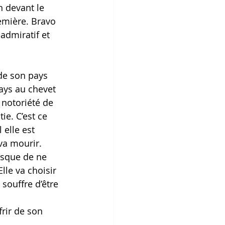
 devant le 
emière. Bravo 
admiratif et 
de son pays 
ays au chevet 
 notoriété de 
e. C’est ce 
 elle est 
va mourir. 
isque de ne 
le va choisir 
souffre d’être 
frir de son 