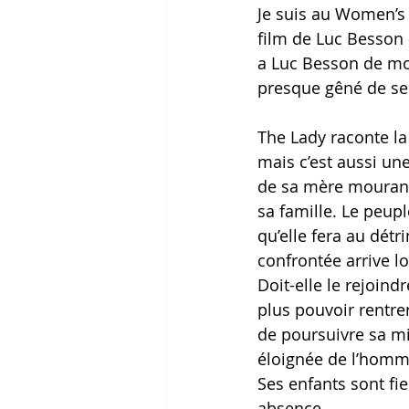
Je suis au Women’s 
film de Luc Besson 
a Luc Besson de mon
presque gêné de se 
The Lady raconte la
mais c’est aussi un
de sa mère mourante
sa famille. Le peupl
qu’elle fera au détr
confrontée arrive l
Doit-elle le rejoin
plus pouvoir rentre
de poursuivre sa mis
éloignée de l’homme
Ses enfants sont fie
absence. 