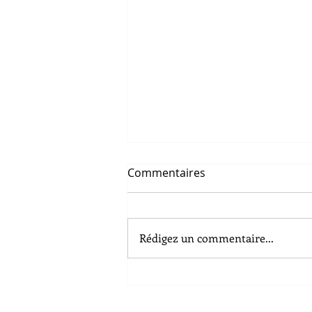
Le masque de protection
Commentaires
peut-il entrer dans notre
garde-robe ?
Voilà plusieurs semaines que je
m’interroge sur l’image du
Rédigez un commentaire...
masque. Il nous est
recommandé et il est même
obligatoire, dans certains cas...