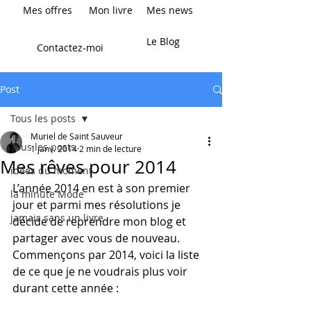
Mes offres
Mon livre
Mes news
Le Blog
Contactez-moi
Post
Tous les posts
Muriel de Saint Sauveur
Tous les posts
1 janv. 2014
2 min de lecture
Mes rêves pour 2014
idées du moment
L’année 2014 en est à son premier 
la minute Mode
jour et parmi mes résolutions je 
jamais sans un livre
décide de reprendre mon blog et 
partager avec vous de nouveau. 
Commençons par 2014, voici la liste 
de ce que je ne voudrais plus voir 
durant cette année :