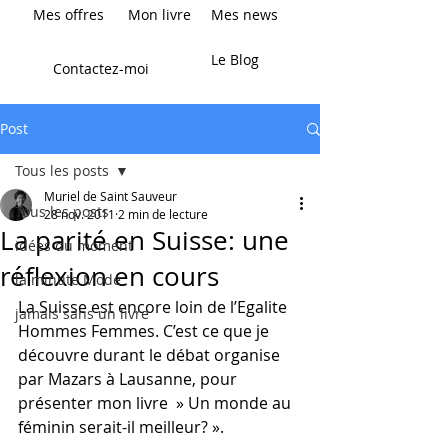
Mes offres
Mon livre
Mes news
Le Blog
Contactez-moi
Post
Tous les posts
Muriel de Saint Sauveur
Tous les posts
28 nov. 2011
2 min de lecture
La parité en Suisse: une
idées du moment
réflexion en cours
la minute Mode
La Suisse est encore loin de l’Egalite 
jamais sans un livre
Hommes Femmes. C’est ce que je 
découvre durant le débat organise 
par Mazars à Lausanne, pour 
présenter mon livre  » Un monde au 
féminin serait-il meilleur? ».