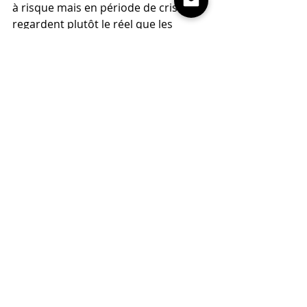
à risque mais en période de crise ils 
regardent plutôt le réel que les 
prévisions. 
Et là les entreprises les plus 
féminisées sont les meilleures. Il n’y 
a qu’un pas que je franchis 
allègrement pour avancer que les 
femmes seraient utiles durant les 
crises donc aujourd’hui.
Posts récents
Voir tout