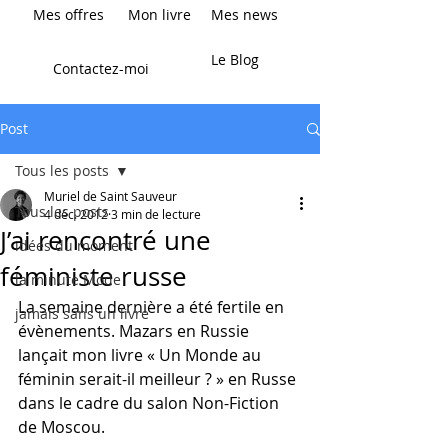
Mes offres
Mon livre
Mes news
Le Blog
Contactez-moi
Post
Tous les posts
Muriel de Saint Sauveur
Tous les posts
4 déc. 2012
3 min de lecture
J’ai rencontré une
idées du moment
féministe russe
la minute Mode
La semaine dernière a été fertile en 
jamais sans un livre
évènements. Mazars en Russie 
lançait mon livre « Un Monde au 
féminin serait-il meilleur ? » en Russe 
dans le cadre du salon Non-Fiction 
de Moscou.