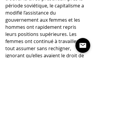
période soviétique, le capitalisme a 
modifié l’assistance du 
gouvernement aux femmes et les 
hommes ont rapidement repris 
leurs positions supérieures. Les 
femmes ont continué à travailler et à 
tout assumer sans rechigner, 
ignorant qu’elles avaient le droit de 
résister. D’autant qu’une partie de 
ces femmes rêvaient plus au prince 
charmant riche et beau qu’à une 
carrière.
Seulement voilà, les princes 
charmants n’étant plus ce qu’ils 
étaient, une certaine conscience 
sociale apparaît dans le pays : les 
femmes sont en train de se 