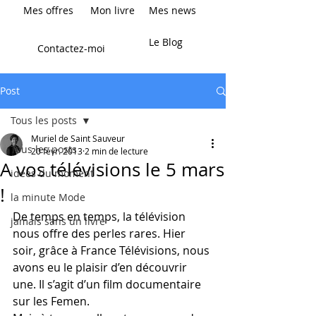
Mes offres
Mon livre
Mes news
Le Blog
Contactez-moi
Post
Tous les posts
Muriel de Saint Sauveur
Tous les posts
20 févr. 2013
2 min de lecture
A vos télévisions le 5 mars
idées du moment
!
la minute Mode
De temps en temps, la télévision 
jamais sans un livre
nous offre des perles rares. Hier 
soir, grâce à France Télévisions, nous 
avons eu le plaisir d’en découvrir 
une. Il s’agit d’un film documentaire 
sur les Femen. 